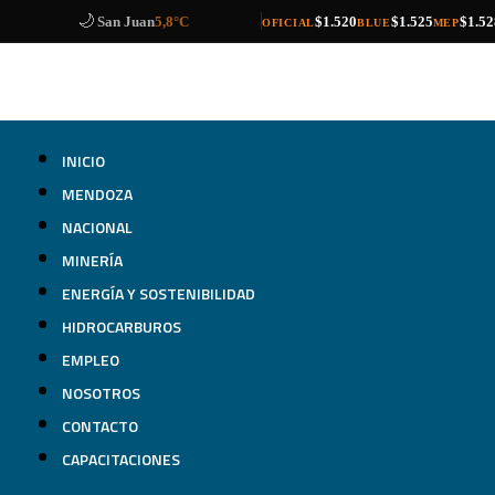
🌙
compra
venta
compra
venta
compra
venta
Catamarca
8,2°C
$1.520
$1.525
$1.52
OFICIAL
BLUE
MEP
INICIO
MENDOZA
NACIONAL
MINERÍA
ENERGÍA Y SOSTENIBILIDAD
HIDROCARBUROS
EMPLEO
NOSOTROS
CONTACTO
CAPACITACIONES