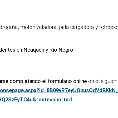
drogrúa, motoniveladora, pala cargadora y retroex
sidentes en Neuquén y Río Negro
.
arse completando el formulario online
en el siguien
esponsepage.aspx?id=8B09vR7eyUOpusOdVdBKkN
2SzEyTC4u&route=shorturl