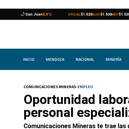
🌙
compra
venta
compra
venta
compra
venta
Catamarca
11,0°C
$1.520
$1.530
$1.52
OFICIAL
BLUE
MEP
INICIO
MENDOZA
NACIONAL
MINERÍA
›
COMUNICACIONES MINERAS
EMPLEO
Oportunidad labor
personal especia
Comunicaciones Mineras te trae las 