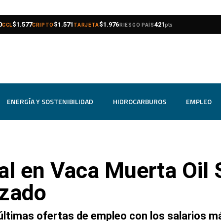
compra
venta
compra
venta
compra
venta
0
$1.577
$1.571
$1.976
421
pts
CCL
CRIPTO
TARJETA
RIESGO PAÍS
ENERGÍA Y SOSTENIBILIDAD
HIDROCARBUROS
EMPLEO
al en Vaca Muerta Oil
lizado
últimas ofertas de empleo con los salarios m