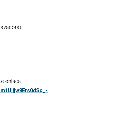
cavadora)
te enlace:
_m1Ujjjw9Ers0dSo_-