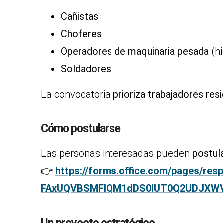
Cañistas
Choferes
Operadores de maquinaria pesada
(hi
Soldadores
La convocatoria
prioriza trabajadores re
Cómo postularse
Las personas interesadas pueden
postul
👉
https://forms.office.com/pages/r
FAxUQVBSMFlQM1dDS0lUT0Q2UDJXWVQ
Un proyecto estratégico