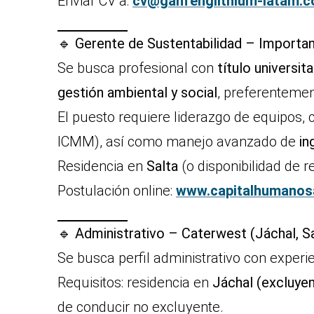
Enviar CV a:
cv@ganfenglithium-latam.
🔹
Gerente de Sustentabilidad – Importa
Se busca profesional con
título universi
gestión ambiental y social
, preferentemen
El puesto requiere liderazgo de equipos,
ICMM), así como manejo avanzado de
in
Residencia en
Salta
(o disponibilidad de r
Postulación online:
www.capitalhumanos
🔹
Administrativo – Caterwest (Jáchal, S
Se busca perfil administrativo con experi
Requisitos: residencia en
Jáchal (excluye
de conducir no excluyente.