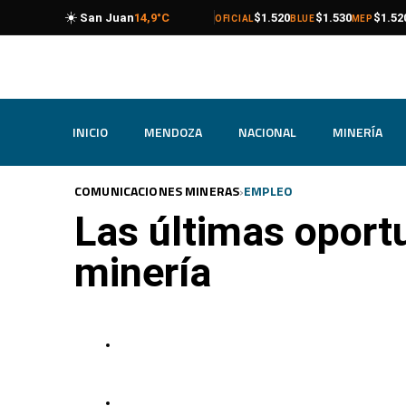
☁️
compra
venta
compra
venta
compra
venta
Catamarca
20,4°C
$1.520
$1.530
$1.52
OFICIAL
BLUE
MEP
INICIO
MENDOZA
NACIONAL
MINERÍA
›
COMUNICACIONES MINERAS
EMPLEO
Las últimas oportu
minería