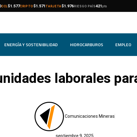
compra
venta
compra
venta
compra
venta
0
$1.577
$1.571
$1.976
421
pts
CCL
CRIPTO
TARJETA
RIESGO PAÍS
ENERGÍA Y SOSTENIBILIDAD
HIDROCARBUROS
EMPLEO
nidades laborales para
Comunicaciones Mineras
septiembre 9, 2025