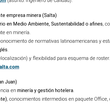
com
(asunto: Ingeniero de Calidad).
nte empresa minera (Salta)
tario en Medio Ambiente, Sustentabilidad o afines
, c
te en minería.
 conocimiento de normativas latinoamericanas y est
glés
.
elocalización) y flexibilidad para esquema de roster
alta.com
an Juan)
encia en
minería y gestión hotelera
.
nte)
, conocimientos intermedios en paquete Office, 