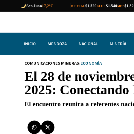
compra
venta
compra
venta
compra
venta
Catamarca
17,1°C
$1.520
$1.540
$1.52
OFICIAL
BLUE
MEP
INICIO
MENDOZA
NACIONAL
MINERÍA
›
COMUNICACIONES MINERAS
ECONOMÍA
El 28 de noviembre
2025: Conectando 
El encuentro reunirá a referentes naci