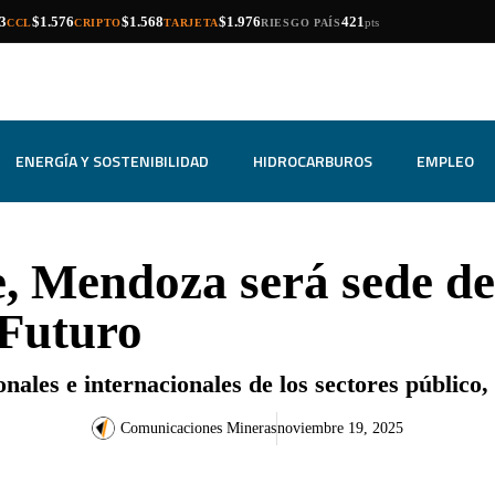
compra
venta
compra
venta
compra
venta
3
$1.576
$1.568
$1.976
421
pts
CCL
CRIPTO
TARJETA
RIESGO PAÍS
ENERGÍA Y SOSTENIBILIDAD
HIDROCARBUROS
EMPLEO
, Mendoza será sede de
Futuro
onales e internacionales de los sectores público
Comunicaciones Mineras
noviembre 19, 2025