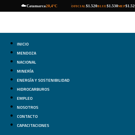
☁️
compra
venta
compra
venta
compra
venta
Catamarca
20,4°C
$1.520
$1.530
$1.52
OFICIAL
BLUE
MEP
INICIO
MENDOZA
NACIONAL
MINERÍA
ENERGÍA Y SOSTENIBILIDAD
HIDROCARBUROS
EMPLEO
NOSOTROS
CONTACTO
CAPACITACIONES