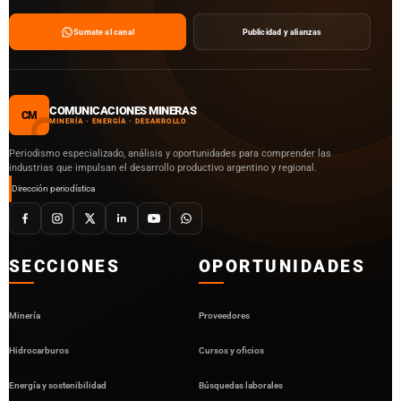
Sumate al canal
Publicidad y alianzas
COMUNICACIONES MINERAS
CM
MINERÍA · ENERGÍA · DESARROLLO
Periodismo especializado, análisis y oportunidades para comprender las
industrias que impulsan el desarrollo productivo argentino y regional.
Dirección periodística
SECCIONES
OPORTUNIDADES
Minería
Proveedores
Hidrocarburos
Cursos y oficios
Energía y sostenibilidad
Búsquedas laborales