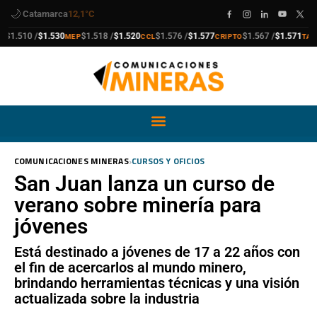
🌙
Catamarca
12,1°C
ra
compra
venta
compra
venta
compra
venta
compr
venta
$1.510 /
$1.530
$1.518 /
$1.520
$1.576 /
$1.577
$1.567 /
$1.571
MEP
CCL
CRIPTO
TARJE
›
COMUNICACIONES MINERAS
CURSOS Y OFICIOS
San Juan lanza un curso de
verano sobre minería para
jóvenes
Está destinado a jóvenes de 17 a 22 años con
el fin de acercarlos al mundo minero,
brindando herramientas técnicas y una visión
actualizada sobre la industria