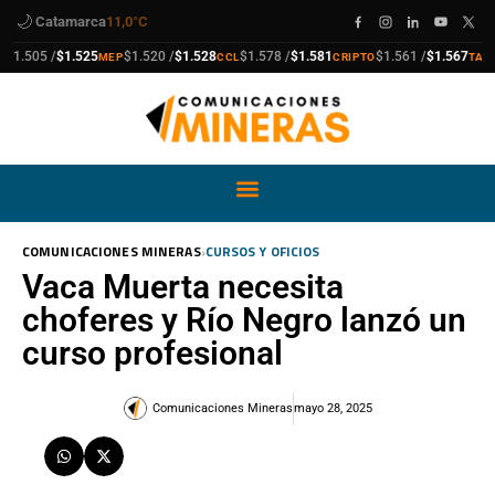
🌙
Catamarca
11,0°C
ra
compra
venta
compra
venta
compra
venta
comp
venta
$1.505 /
$1.525
$1.520 /
$1.528
$1.578 /
$1.581
$1.561 /
$1.567
MEP
CCL
CRIPTO
TARJE
›
COMUNICACIONES MINERAS
CURSOS Y OFICIOS
Vaca Muerta necesita
choferes y Río Negro lanzó un
curso profesional
Comunicaciones Mineras
mayo 28, 2025